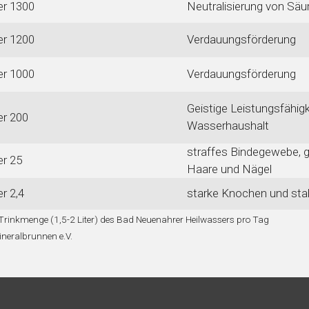
er 1300
Neutralisierung von Säu
er 1200
Verdauungsförderung
er 1000
Verdauungsförderung
Geistige Leistungsfähigke
er 200
Wasserhaushalt
straffes Bindegewebe, 
er 25
Haare und Nägel
r 2,4
starke Knochen und stab
 Trinkmenge (1,5-2 Liter) des Bad Neuenahrer Heilwassers pro Tag
neralbrunnen e.V.