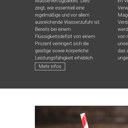
Wasserverfügbarkeit. Dies
im V
zeigt, wie essentiell eine
Verw
regelmäßige und vor allem
Mage
ausreichende Wasserzufuhr ist.
Verd
Bereits bei einem
werd
Flüssigkeitsdefizit von einem
von 
Prozent verringert sich die
unse
geistige sowie körperliche
das 
Leistungsfähigkeit erheblich.
unge
Mehr infos