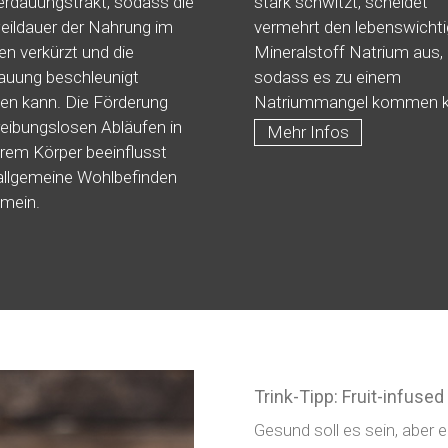
erdauungstrakt, sodass die
stark schwitzt, scheidet
eildauer der Nahrung im
vermehrt den lebenswicht
n verkürzt und die
Mineralstoff Natrium aus,
auung beschleunigt
sodass es zu einem
en kann. Die Förderung
Natriummangel kommen k
reibungslosen Abläufen in
Mehr Infos
rem Körper beeinflusst
allgemeine Wohlbefinden
mein.
Trink-Tipp: Fruit-infuse
Gesund soll es sein, aber 