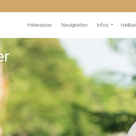
Heilwasser
Neuigkeiten
Infos
Heilba
er