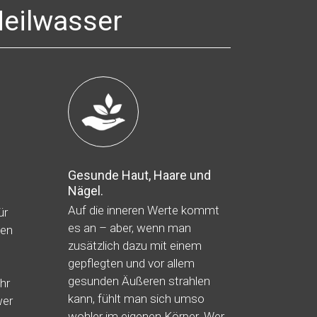
eilwasser
Gesunde Haut, Haare und
Nägel.
Auf die inneren Werte kommt
ür
es an – aber, wenn man
ben
zusätzlich dazu mit einem
gepflegten und vor allem
gesunden Äußeren strahlen
hr
kann, fühlt man sich umso
wer
wohler im eigenen Körper. Wer