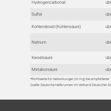
Hydrogencarbonat
üb
Sulfat
üb
Kohlendioxid (Kohlensäure)
üb
Natrium
üb
Kieselsäure
üb
Metaborsäure
übe
*Richtwerte für Heilwirkungen (in mg) bei empfohlener
Quelle: Deutsche Heilbrunnen im Verband Deutscher Mi